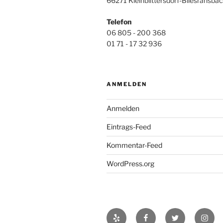
66271 Kleinblittersdorf-Bliesransba
Telefon
06 805 - 200 368
01 71 - 17 32 936
ANMELDEN
Anmelden
Eintrags-Feed
Kommentar-Feed
WordPress.org
Yelp
Facebook
Twitter
Insta